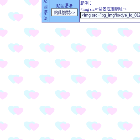
貼
範例：
貼圖語法
圖
<img src="背景底圖網址">
語
法