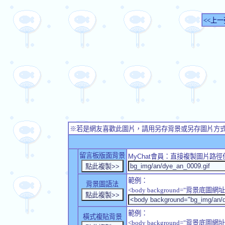
<<上一
※若是網友喜歡此圖片，請用另存背景或另存圖片方
留言板版面背景
MyChat
會員：直接複製圖片路徑
範例：
背景圖語法
<body background="背景底圖網址
範例：
橫式複貼背景
<body background="背景底圖網址" sty