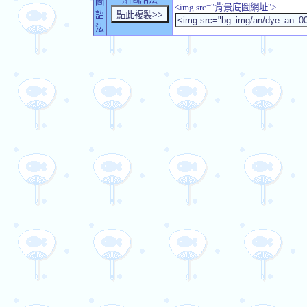
圖
<img src="背景底圖網址">
語
法