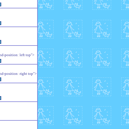
例
例
例
position: left top">
例
position: right top">
例
例