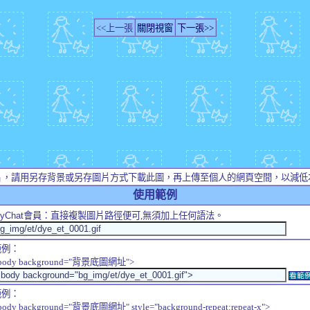
<<上一張
關閉視窗
下一張>>
片，請用另存背景或另存圖片方式下載此圖，再上傳至個人的網頁空間，以減低
使用範例
yChat
會員：直接複製圖片路徑便可,無須加上任何語法。
範例：
body background="背景底圖網址">
看範
範例：
body background="背景底圖網址" style="background-repeat:repeat-x">