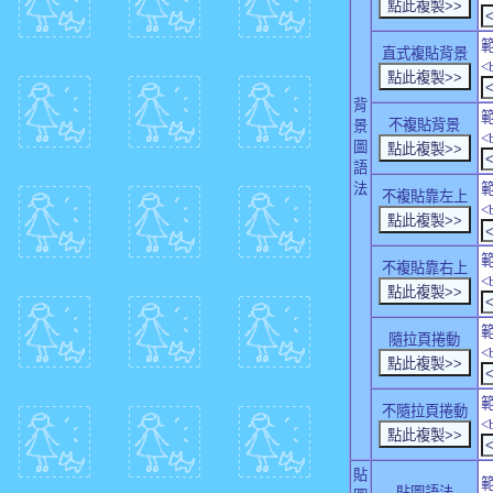
直式複貼背景
<
背
不複貼背景
景
<
圖
語
法
不複貼靠左上
<
不複貼靠右上
<
隨拉頁捲動
<
不隨拉頁捲動
<
貼
貼圖語法