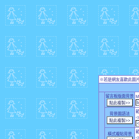
※若是網友喜歡此圖
留言板版面背景
M
背景圖語法
<
橫式複貼背景
<