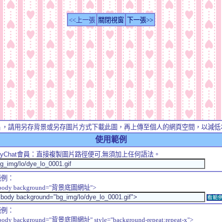
<<上一張
關閉視窗
下一張>>
片，請用另存背景或另存圖片方式下載此圖，再上傳至個人的網頁空間，以減低
使用範例
yChat
會員：直接複製圖片路徑便可,無須加上任何語法。
範例：
body background="背景底圖網址">
看範
範例：
body background="背景底圖網址" style="background-repeat:repeat-x">