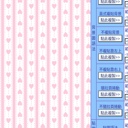
直式複貼背景
<
背
不複貼背景
景
<
圖
語
法
不複貼靠左上
<
不複貼靠右上
<
隨拉頁捲動
<
不隨拉頁捲動
<
貼
貼圖語法