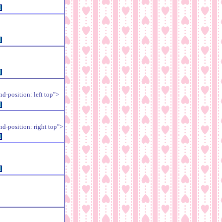
例
例
例
position: left top">
例
position: right top">
例
例