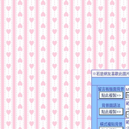
※若是網友喜歡此圖
留言板版面背景
M
背景圖語法
<
橫式複貼背景
<