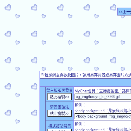
<<上一
※若是網友喜歡此圖片，請用另存背景或另存圖片方
留言板版面背景
MyChat
會員：直接複製圖片路徑
範例：
背景圖語法
<body background="背景底圖網址
範例：
橫式複貼背景
<body background="背景底圖網址" sty