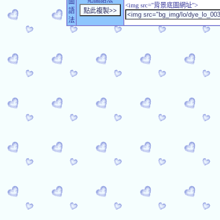
圖
<img src="背景底圖網址">
語
法