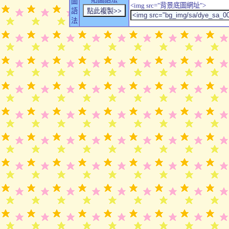
圖
<img src="背景底圖網址">
語
法