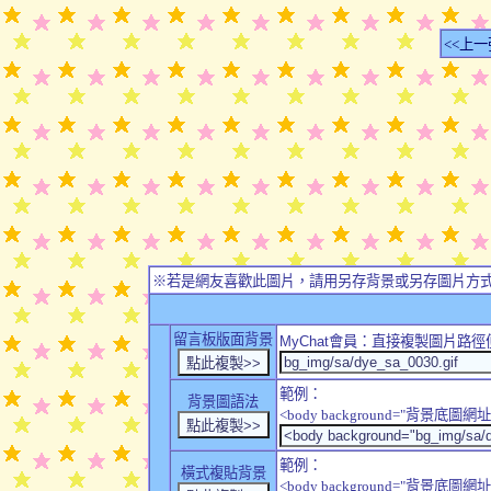
<<上一
※若是網友喜歡此圖片，請用另存背景或另存圖片方
留言板版面背景
MyChat
會員：直接複製圖片路徑
範例：
背景圖語法
<body background="背景底圖網址
範例：
橫式複貼背景
<body background="背景底圖網址" sty