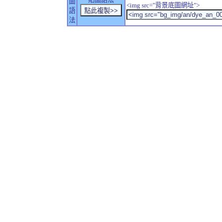
圖
<img src="背景底圖網址">
語
法