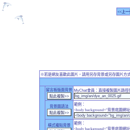
<<上一
※若是網友喜歡此圖片，請用另存背景或另存圖片方
留言板版面背景
MyChat
會員：直接複製圖片路徑
範例：
背景圖語法
<body background="背景底圖網址
範例：
橫式複貼背景
<body background="背景底圖網址" sty