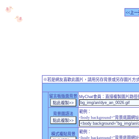
<<上一
※若是網友喜歡此圖片，請用另存背景或另存圖片方
留言板版面背景
MyChat
會員：直接複製圖片路徑
範例：
背景圖語法
<body background="背景底圖網址
範例：
橫式複貼背景
<body background="背景底圖網址" sty