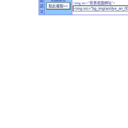
圖
<img src="背景底圖網址">
語
法