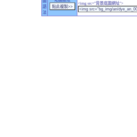
圖
<img src="背景底圖網址">
語
法