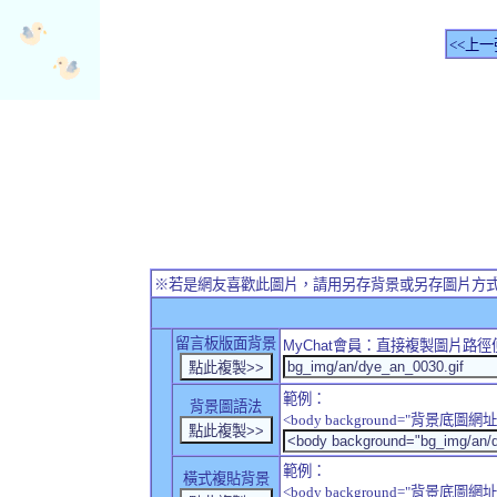
<<上一
※若是網友喜歡此圖片，請用另存背景或另存圖片方
留言板版面背景
MyChat
會員：直接複製圖片路徑
範例：
背景圖語法
<body background="背景底圖網址
範例：
橫式複貼背景
<body background="背景底圖網址" sty