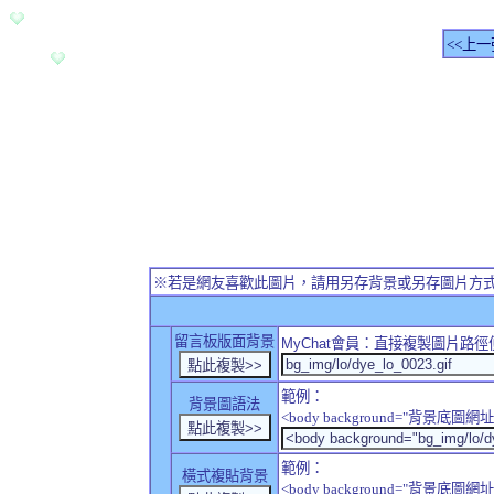
<<上一
※若是網友喜歡此圖片，請用另存背景或另存圖片方
留言板版面背景
MyChat
會員：直接複製圖片路徑
範例：
背景圖語法
<body background="背景底圖網址
範例：
橫式複貼背景
<body background="背景底圖網址" sty