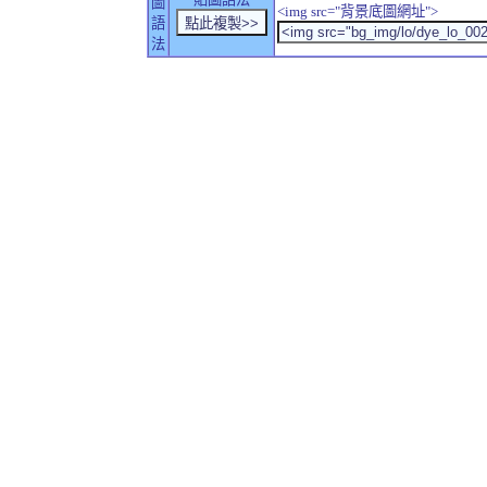
圖
<img src="背景底圖網址">
語
法