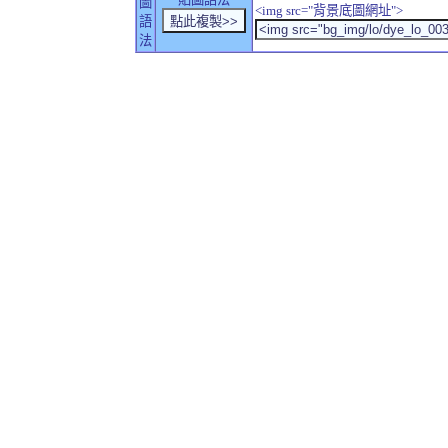
圖
<img src="背景底圖網址">
語
法