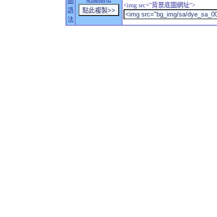
圖
<img src="背景底圖網址">
語
法