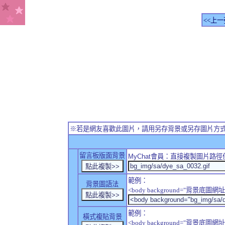
<<上一
※若是網友喜歡此圖片，請用另存背景或另存圖片方
留言板版面背景
MyChat
會員：直接複製圖片路徑
範例：
背景圖語法
<body background="背景底圖網址
範例：
橫式複貼背景
<body background="背景底圖網址" sty