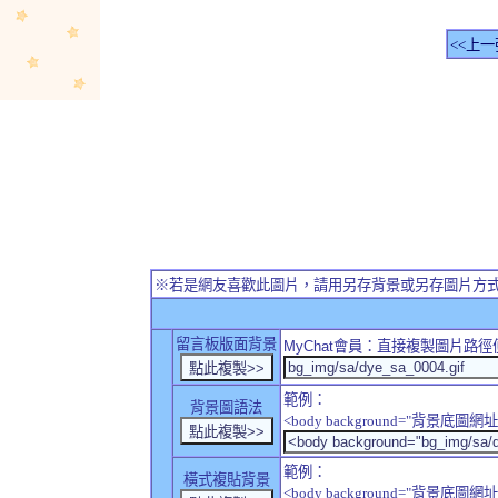
<<上一
※若是網友喜歡此圖片，請用另存背景或另存圖片方
留言板版面背景
MyChat
會員：直接複製圖片路徑
範例：
背景圖語法
<body background="背景底圖網址
範例：
橫式複貼背景
<body background="背景底圖網址" sty