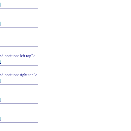
例
例
position: left top">
例
position: right top">
例
例
例