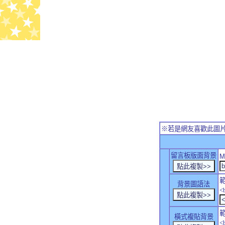
※若是網友喜歡此圖
留言板版面背景
M
背景圖語法
<
橫式複貼背景
<