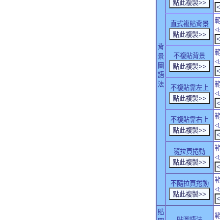
直式複貼背景
<
背
不複貼背景
景
<
圖
語
法
不複貼靠左上
<
不複貼靠右上
<
隨拉頁捲動
<
不隨拉頁捲動
<
貼
貼圖語法