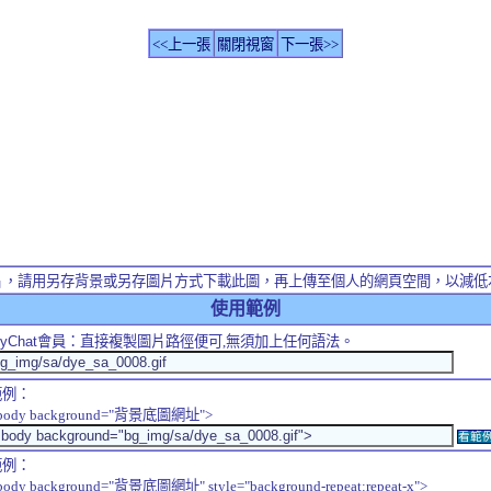
<<上一張
關閉視窗
下一張>>
片，請用另存背景或另存圖片方式下載此圖，再上傳至個人的網頁空間，以減低
使用範例
yChat
會員：直接複製圖片路徑便可,無須加上任何語法。
範例：
body background="背景底圖網址">
看範
範例：
body background="背景底圖網址" style="background-repeat:repeat-x">