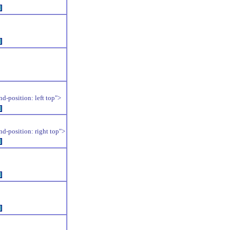
例
例
position: left top">
例
position: right top">
例
例
例