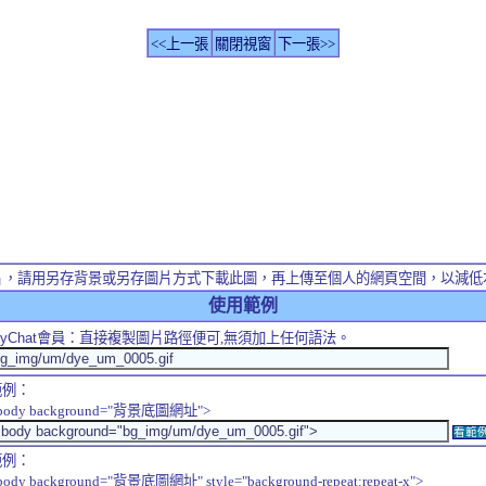
<<上一張
關閉視窗
下一張>>
片，請用另存背景或另存圖片方式下載此圖，再上傳至個人的網頁空間，以減低
使用範例
yChat
會員：直接複製圖片路徑便可,無須加上任何語法。
範例：
body background="背景底圖網址">
看範
範例：
body background="背景底圖網址" style="background-repeat:repeat-x">