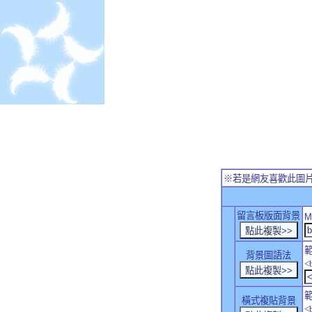
※若是網友喜歡此圖
留言板版面背景
M
背景圖語法
<
橫式複貼背景
<