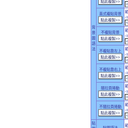
直式複貼背景
<
背
不複貼背景
景
<
圖
語
法
不複貼靠左上
<
不複貼靠右上
<
隨拉頁捲動
<
不隨拉頁捲動
<
貼
貼圖語法