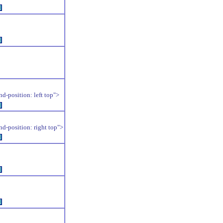
例
例
position: left top">
例
position: right top">
例
例
例