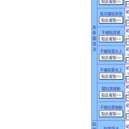
直式複貼背景
<
背
不複貼背景
景
<
圖
語
法
不複貼靠左上
<
不複貼靠右上
<
隨拉頁捲動
<
不隨拉頁捲動
<
貼
貼圖語法