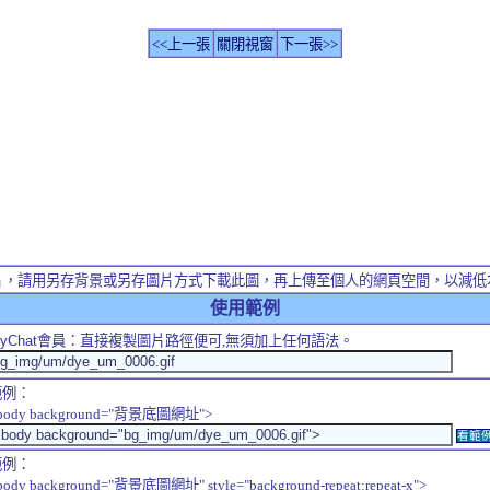
<<上一張
關閉視窗
下一張>>
片，請用另存背景或另存圖片方式下載此圖，再上傳至個人的網頁空間，以減低
使用範例
yChat
會員：直接複製圖片路徑便可,無須加上任何語法。
範例：
body background="背景底圖網址">
看範
範例：
body background="背景底圖網址" style="background-repeat:repeat-x">