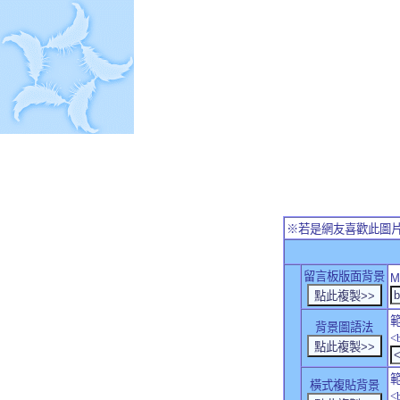
※若是網友喜歡此圖
留言板版面背景
M
背景圖語法
<
橫式複貼背景
<