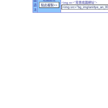
圖
<img src="背景底圖網址">
語
法