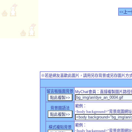
<<上一
※若是網友喜歡此圖片，請用另存背景或另存圖片方
留言板版面背景
MyChat
會員：直接複製圖片路徑
範例：
背景圖語法
<body background="背景底圖網址
範例：
橫式複貼背景
<body background="背景底圖網址" sty