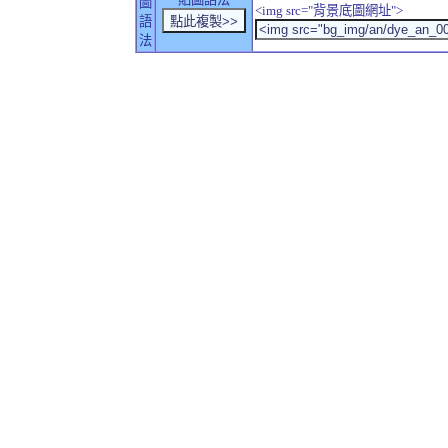
圖
<img src="背景底圖網址">
語
法