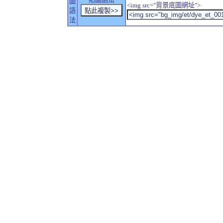
圖
<img src="背景底圖網址">
語
法