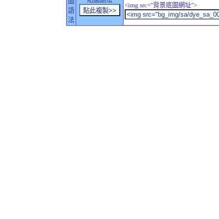
圖
<img src="背景底圖網址">
語
法