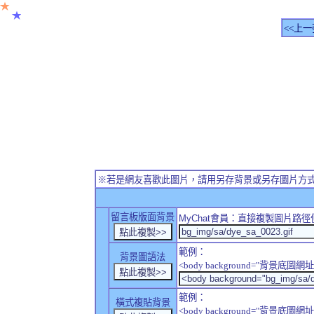
<<上一
※若是網友喜歡此圖片，請用另存背景或另存圖片方
留言板版面背景
MyChat
會員：直接複製圖片路徑
範例：
背景圖語法
<body background="背景底圖網址
範例：
橫式複貼背景
<body background="背景底圖網址" sty