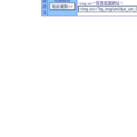
圖
<img src="背景底圖網址">
語
法