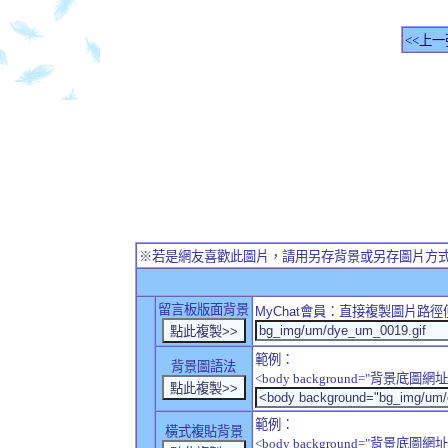
<<上一
※若是網友喜歡此圖片，請用另存背景或另存圖片方
留言板版面背景
MyChat
會員：直接複製圖片路徑
範例：
背景圖語法
<body background="背景底圖網址
範例：
橫式複貼背景
<body background="背景底圖網址" sty