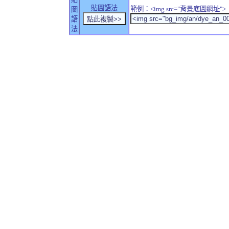
貼圖語法
範例：<img src="背景底圖網址">
圖
語
法