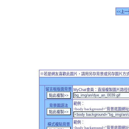
<<上一
※若是網友喜歡此圖片，請用另存背景或另存圖片方
留言板版面背景
MyChat
會員：直接複製圖片路徑
範例：
背景圖語法
<body background="背景底圖網址
範例：
橫式複貼背景
<body background="背景底圖網址" sty