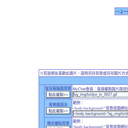
<<上一
※若是網友喜歡此圖片，請用另存背景或另存圖片方
留言板版面背景
MyChat
會員：直接複製圖片路徑
範例：
背景圖語法
<body background="背景底圖網址
範例：
橫式複貼背景
<body background="背景底圖網址" sty