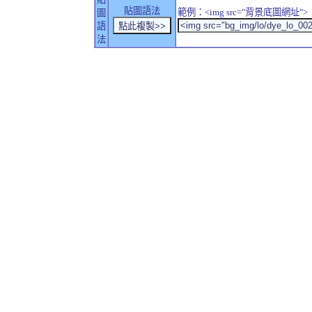
貼圖語法
範例：<img src="背景底圖網址">
圖
語
法