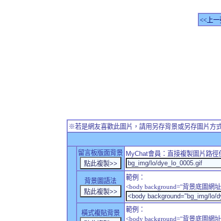
<<上一
※若是網友喜歡此圖片，請用另存背景或另存圖片方
留言板版面背景
MyChat
會員：直接複製圖片路徑
範例：
背景圖語法
<body background="背景底圖網址
範例：
橫式複貼背景
<body background="背景底圖網址" sty