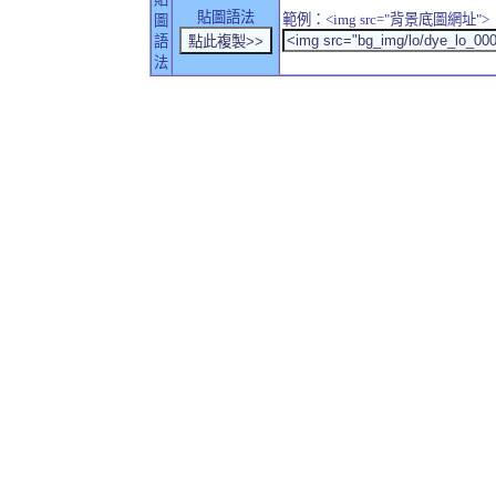
貼圖語法
範例：<img src="背景底圖網址">
圖
語
法