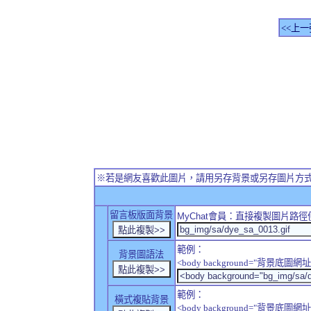
<<上一
※若是網友喜歡此圖片，請用另存背景或另存圖片方
留言板版面背景
MyChat
會員：直接複製圖片路徑
範例：
背景圖語法
<body background="背景底圖網址
範例：
橫式複貼背景
<body background="背景底圖網址" sty