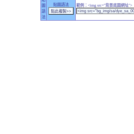
貼圖語法
範例：<img src="背景底圖網址">
圖
語
法