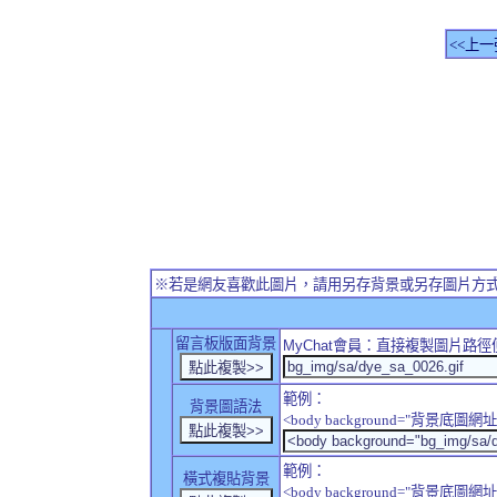
<<上一
※若是網友喜歡此圖片，請用另存背景或另存圖片方
留言板版面背景
MyChat
會員：直接複製圖片路徑
範例：
背景圖語法
<body background="背景底圖網址
範例：
橫式複貼背景
<body background="背景底圖網址" sty