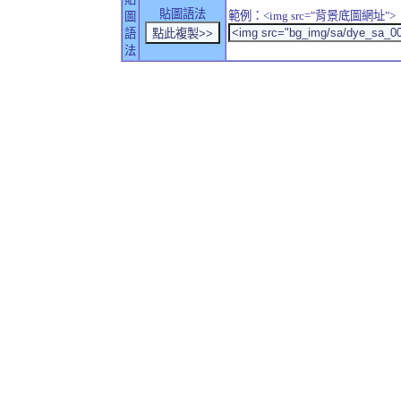
貼圖語法
範例：<img src="背景底圖網址">
圖
語
法