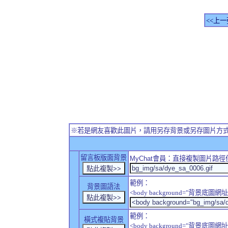
<<上一
※若是網友喜歡此圖片，請用另存背景或另存圖片方
留言板版面背景
MyChat
會員：直接複製圖片路徑
範例：
背景圖語法
<body background="背景底圖網址
範例：
橫式複貼背景
<body background="背景底圖網址" sty