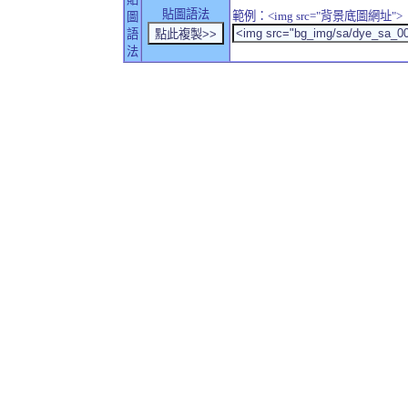
貼圖語法
範例：<img src="背景底圖網址">
圖
語
法