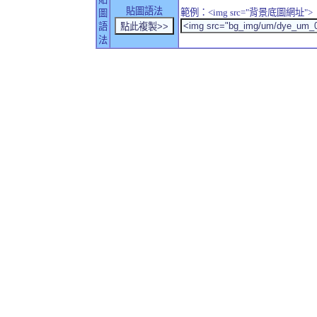
貼圖語法
範例：<img src="背景底圖網址">
圖
語
法