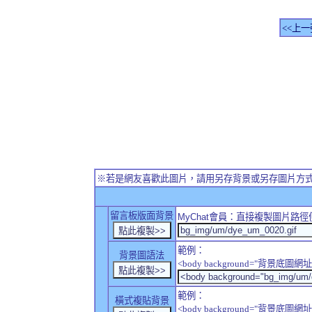
<<上一
※若是網友喜歡此圖片，請用另存背景或另存圖片方
留言板版面背景
MyChat
會員：直接複製圖片路徑
範例：
背景圖語法
<body background="背景底圖網址
範例：
橫式複貼背景
<body background="背景底圖網址" sty