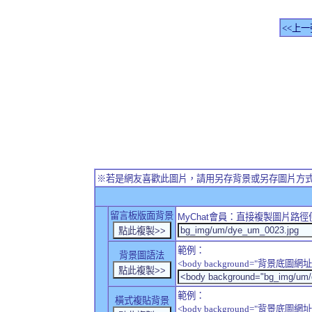
<<上一
※若是網友喜歡此圖片，請用另存背景或另存圖片方
留言板版面背景
MyChat
會員：直接複製圖片路徑
範例：
背景圖語法
<body background="背景底圖網址
範例：
橫式複貼背景
<body background="背景底圖網址" sty