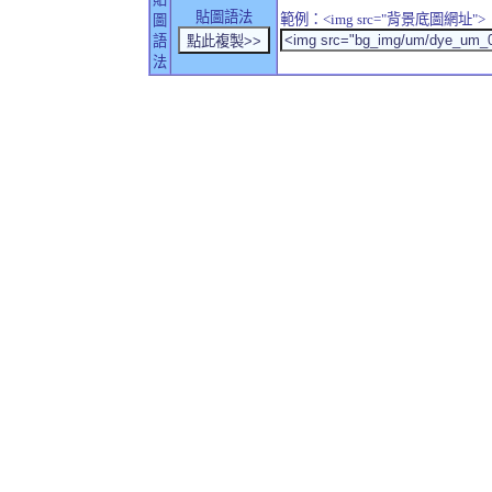
貼圖語法
範例：<img src="背景底圖網址">
圖
語
法