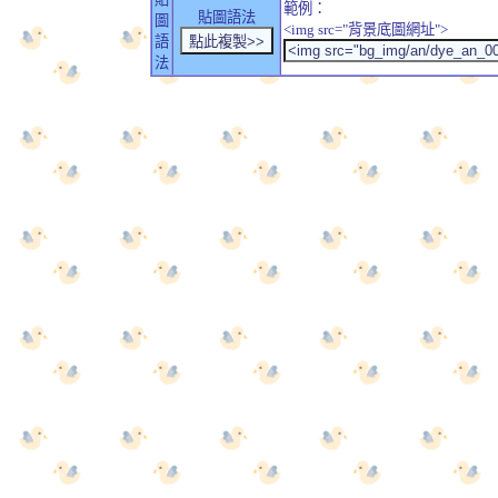
範例：
貼圖語法
圖
<img src="背景底圖網址">
語
法