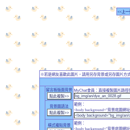
<<上一
※若是網友喜歡此圖片，請用另存背景或另存圖片方
留言板版面背景
MyChat
會員：直接複製圖片路徑
範例：
背景圖語法
<body background="背景底圖網址
範例：
橫式複貼背景
<body background="背景底圖網址" sty