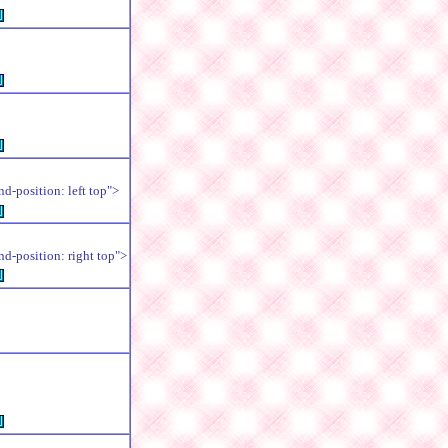
例
例
例
position: left top">
例
position: right top">
例
例