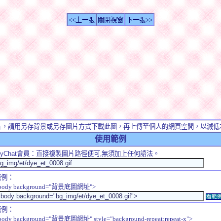
<<上一張
關閉視窗
下一張>>
片，請用另存背景或另存圖片方式下載此圖，再上傳至個人的網頁空間，以減低
使用範例
yChat
會員：直接複製圖片路徑便可,無須加上任何語法。
範例：
body background="背景底圖網址">
看範
範例：
body background="背景底圖網址" style="background-repeat:repeat-x">