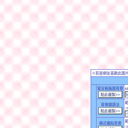
※若是網友喜歡此圖
留言板版面背景
M
背景圖語法
<
橫式複貼背景
<