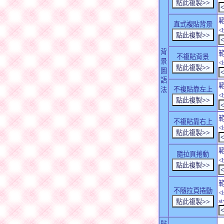
直式複貼背景
<
背
不複貼背景
景
<
圖
語
不複貼靠左上
法
<
不複貼靠右上
<
隨拉頁捲動
<
不隨拉頁捲動
<
s
貼