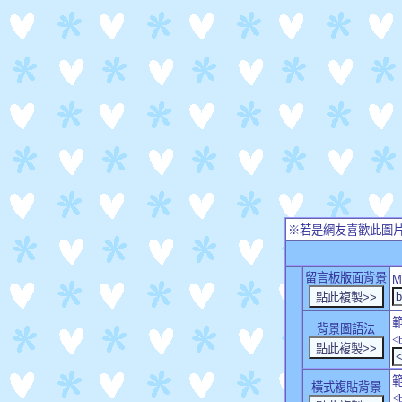
※若是網友喜歡此圖
留言板版面背景
M
背景圖語法
<
橫式複貼背景
<