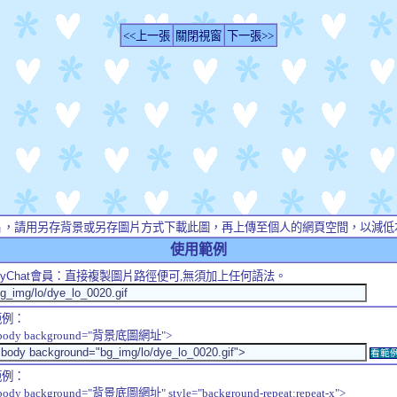
<<上一張
關閉視窗
下一張>>
片，請用另存背景或另存圖片方式下載此圖，再上傳至個人的網頁空間，以減低
使用範例
yChat
會員：直接複製圖片路徑便可,無須加上任何語法。
範例：
body background="背景底圖網址">
看範
範例：
body background="背景底圖網址" style="background-repeat:repeat-x">