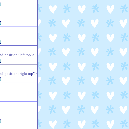
例
例
例
position: left top">
例
position: right top">
例
例