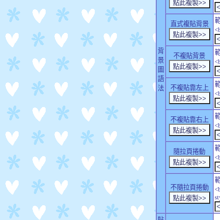
直式複貼背景
<
背
不複貼背景
景
<
圖
語
不複貼靠左上
法
<
不複貼靠右上
<
隨拉頁捲動
<
不隨拉頁捲動
<
s
貼