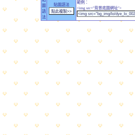
範例：
貼圖語法
圖
<img src="背景底圖網址">
語
法