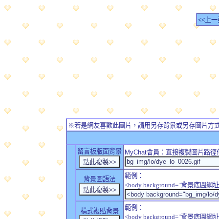
<<上一
※若是網友喜歡此圖片，請用另存背景或另存圖片方
留言板版面背景
MyChat
會員：直接複製圖片路徑
範例：
背景圖語法
<body background="背景底圖網址
範例：
橫式複貼背景
<body background="背景底圖網址" sty