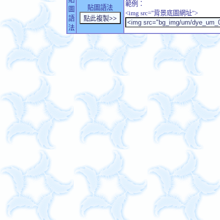
範例：
貼圖語法
圖
<img src="背景底圖網址">
語
法