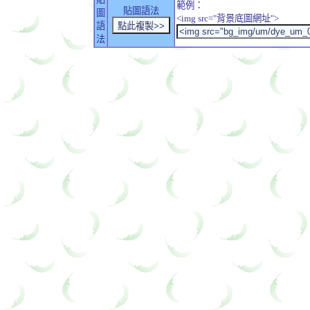
範例：
貼圖語法
圖
<img src="背景底圖網址">
語
法