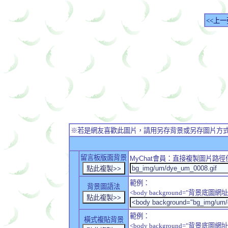
<<上一
※若是網友喜歡此圖片，請用另存背景或另存圖片方
留言板版面背景
MyChat
會員：直接複製圖片路徑
範例：
背景圖語法
<body background="背景底圖網址
範例：
橫式複貼背景
<body background="背景底圖網址" sty