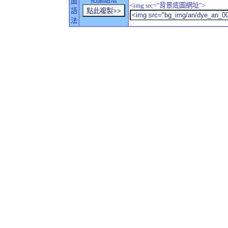
圖
<img src="背景底圖網址">
語
法