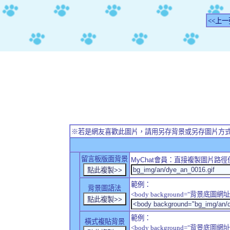
<<上一
※若是網友喜歡此圖片，請用另存背景或另存圖片方
留言板版面背景
MyChat
會員：直接複製圖片路徑
範例：
背景圖語法
<body background="背景底圖網址
範例：
橫式複貼背景
<body background="背景底圖網址" sty