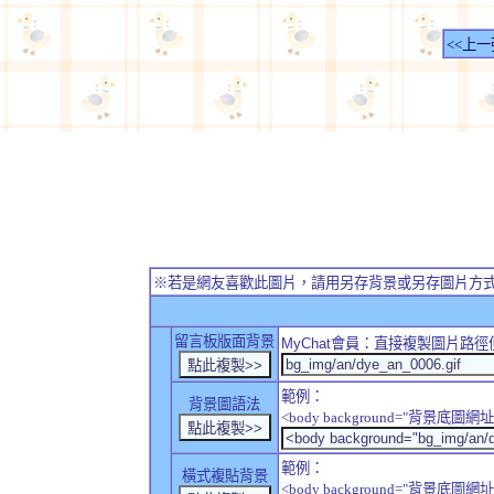
<<上一
※若是網友喜歡此圖片，請用另存背景或另存圖片方
留言板版面背景
MyChat
會員：直接複製圖片路徑
範例：
背景圖語法
<body background="背景底圖網址
範例：
橫式複貼背景
<body background="背景底圖網址" sty