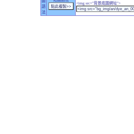
圖
<img src="背景底圖網址">
語
法