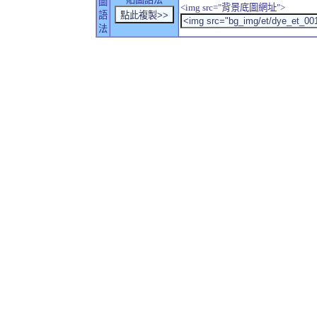
圖
<img src="背景底圖網址">
語
法