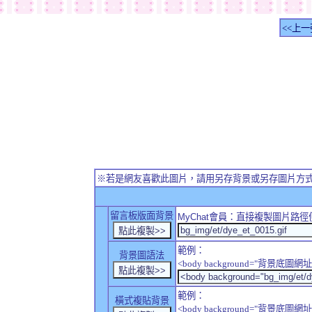
<<上一
※若是網友喜歡此圖片，請用另存背景或另存圖片方
留言板版面背景
MyChat
會員：直接複製圖片路徑
範例：
背景圖語法
<body background="背景底圖網址
範例：
橫式複貼背景
<body background="背景底圖網址" sty