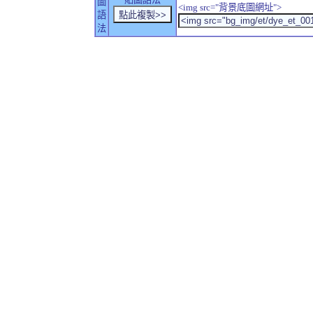
圖
<img src="背景底圖網址">
語
法