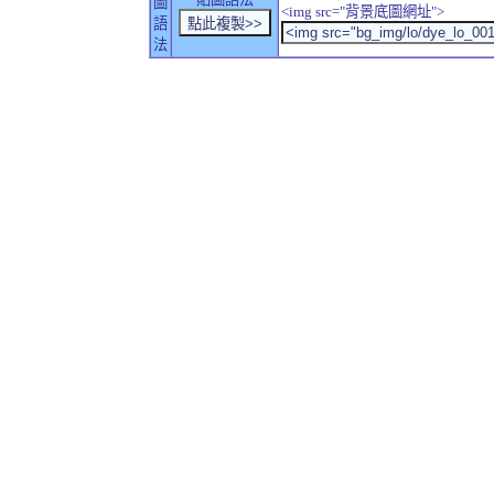
圖
<img src="背景底圖網址">
語
法