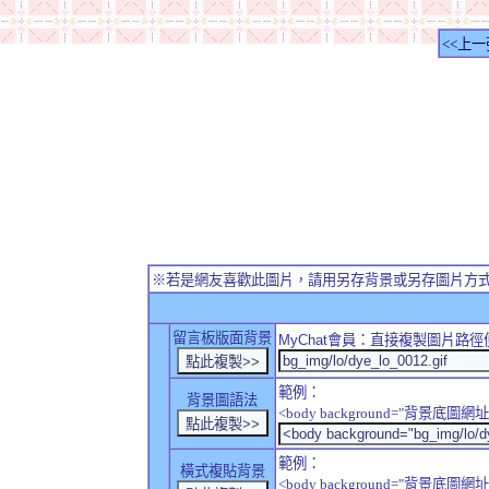
<<上一
※若是網友喜歡此圖片，請用另存背景或另存圖片方
留言板版面背景
MyChat
會員：直接複製圖片路徑
範例：
背景圖語法
<body background="背景底圖網址
範例：
橫式複貼背景
<body background="背景底圖網址" sty