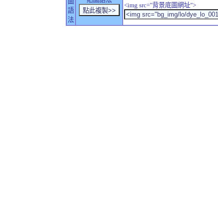
圖
<img src="背景底圖網址">
語
法