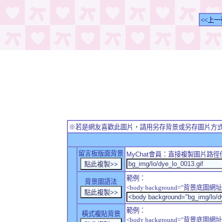
<<上一
※若是網友喜歡此圖片，請用另存背景或另存圖片方
留言板版面背景
MyChat
會員：直接複製圖片路徑
範例：
背景圖語法
<body background="背景底圖網址
範例：
橫式複貼背景
<body background="背景底圖網址" sty