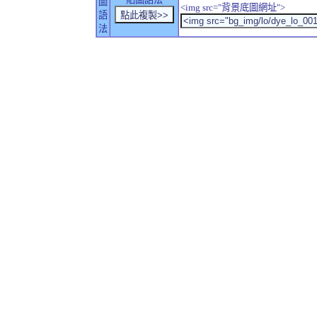
圖
<img src="背景底圖網址">
語
法