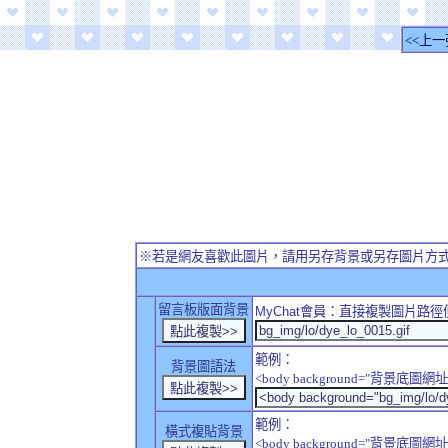
<<上一
※若是網友喜歡此圖片，請用另存背景或另存圖片方
留言板版面背景
MyChat
會員：直接複製圖片路徑
範例：
背景圖語法
<body background="背景底圖網址
範例：
橫式複貼背景
<body background="背景底圖網址" sty