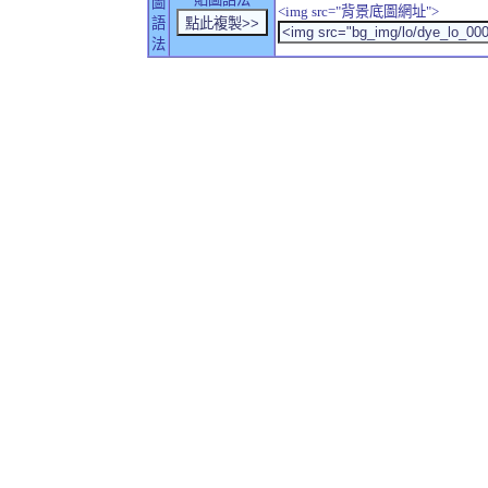
圖
<img src="背景底圖網址">
語
法