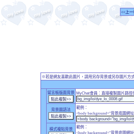
<<上一
※若是網友喜歡此圖片，請用另存背景或另存圖片方
留言板版面背景
MyChat
會員：直接複製圖片路徑
範例：
背景圖語法
<body background="背景底圖網址
範例：
橫式複貼背景
<body background="背景底圖網址" sty