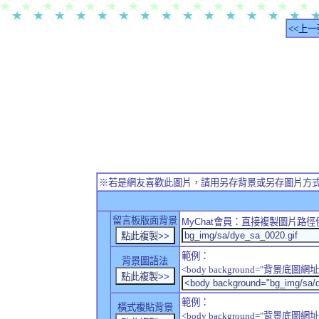
<<上一
※若是網友喜歡此圖片，請用另存背景或另存圖片方
留言板版面背景
MyChat
會員：直接複製圖片路徑
範例：
背景圖語法
<body background="背景底圖網址
範例：
橫式複貼背景
<body background="背景底圖網址" sty