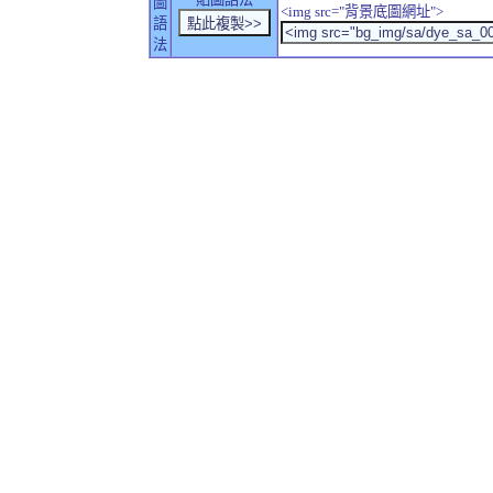
圖
<img src="背景底圖網址">
語
法