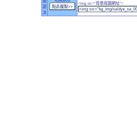
圖
<img src="背景底圖網址">
語
法