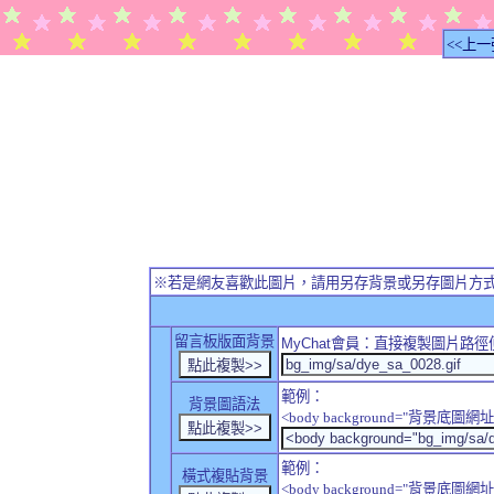
<<上一
※若是網友喜歡此圖片，請用另存背景或另存圖片方
留言板版面背景
MyChat
會員：直接複製圖片路徑
範例：
背景圖語法
<body background="背景底圖網址
範例：
橫式複貼背景
<body background="背景底圖網址" sty