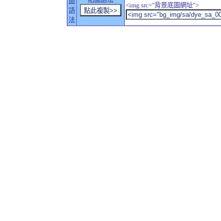
圖
<img src="背景底圖網址">
語
法