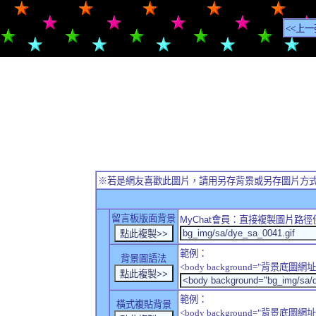
<<上一
※若是網友喜歡此圖片，請用另存背景或另存圖片方
留言板版面背景
MyChat
會員：直接複製圖片路徑
範例：
背景圖語法
<body background="背景底圖網址
範例：
橫式複貼背景
<body background="背景底圖網址" sty