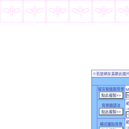
※若是網友喜歡此圖
留言板版面背景
M
背景圖語法
<
橫式複貼背景
<