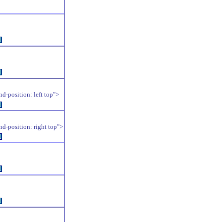
例
例
position: left top">
例
position: right top">
例
例
例