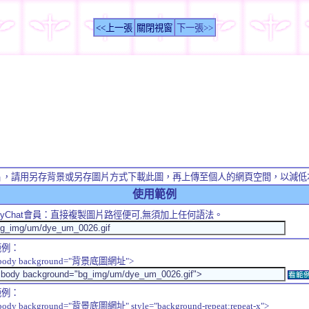
<<上一張
關閉視窗
下一張>>
片，請用另存背景或另存圖片方式下載此圖，再上傳至個人的網頁空間，以減低
使用範例
yChat
會員：直接複製圖片路徑便可,無須加上任何語法。
範例：
body background="背景底圖網址">
看範
範例：
body background="背景底圖網址" style="background-repeat:repeat-x">