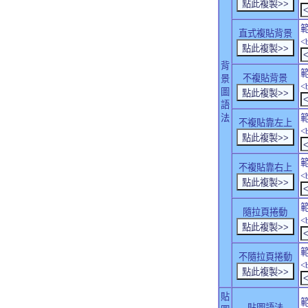
直式複貼背景
<
背
不複貼背景
景
<
圖
語
法
不複貼靠左上
<
不複貼靠右上
<
隨拉頁捲動
<
不隨拉頁捲動
<
貼
貼圖語法