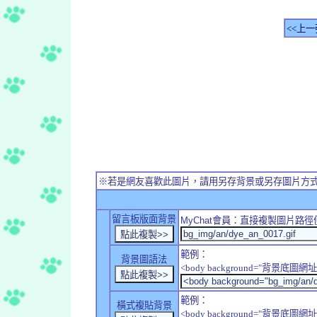
<<上一
※若是網友喜歡此圖片，請用另存背景或另存圖片方
留言板版面背景
MyChat
會員：直接複製圖片路徑
範例：
背景圖語法
<body background="背景底圖網址
範例：
橫式複貼背景
<body background="背景底圖網址" sty