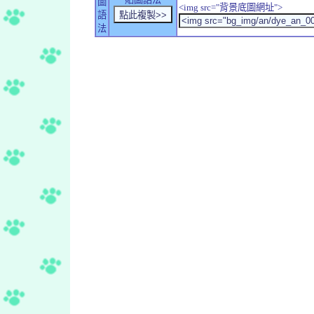
圖
<img src="背景底圖網址">
語
法