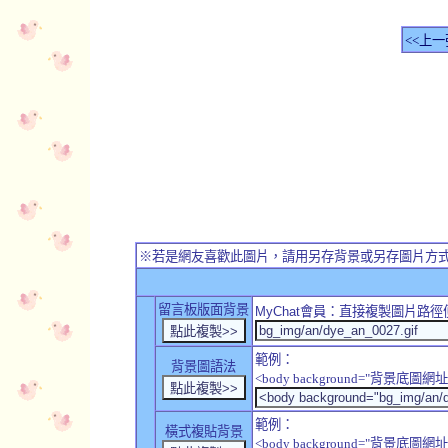
<<上一
※若是網友喜歡此圖片，請用另存背景或另存圖片方
留言板版面背景
MyChat
會員：直接複製圖片路徑
範例：
背景圖語法
<body background="背景底圖網址
範例：
橫式複貼背景
<body background="背景底圖網址" sty