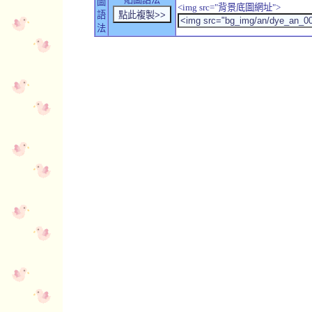
圖
<img src="背景底圖網址">
語
法