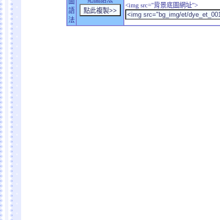
圖
<img src="背景底圖網址">
語
法