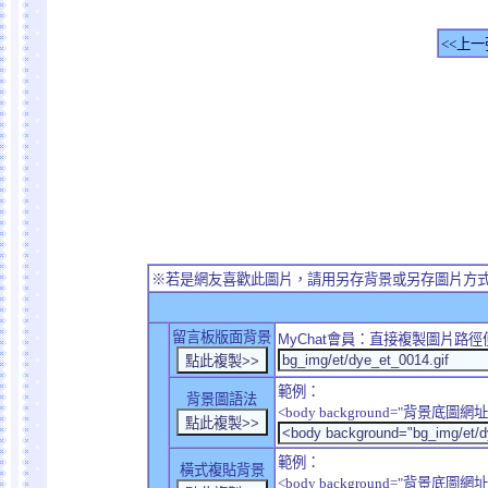
<<上一
※若是網友喜歡此圖片，請用另存背景或另存圖片方
留言板版面背景
MyChat
會員：直接複製圖片路徑
範例：
背景圖語法
<body background="背景底圖網址
範例：
橫式複貼背景
<body background="背景底圖網址" sty